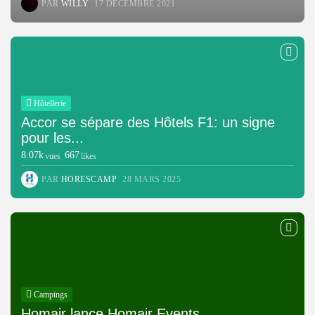
PAR
WILLY
17 DÉCEMBRE 2021
Hôtellerie
Accor se sépare des Hôtels F1: un signe
pour les...
8.07k
667
vues
likes
PAR
HORESCAMP
28 MARS 2025
Campings
Homair lance Homair Events