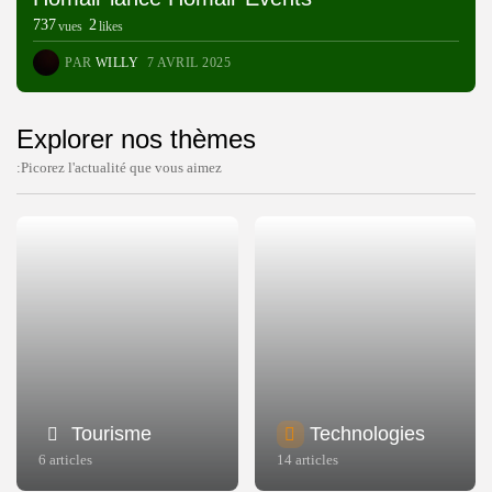
737
2
vues
likes
PAR
WILLY
7 AVRIL 2025
Explorer nos thèmes
:Picorez l'actualité que vous aimez
Tourisme
Technologies
6 articles
14 articles