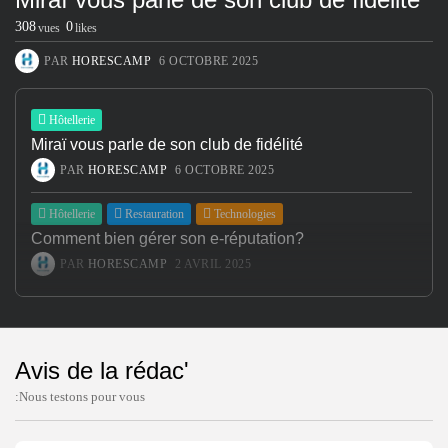
308
0
vues
likes
PAR
HORESCAMP
6 OCTOBRE 2025
Hôtellerie
Miraï vous parle de son club de fidélité
PAR
HORESCAMP
6 OCTOBRE 2025
Hôtellerie
Restauration
Technologies
Comment bien gérer son e-réputation?
PAR
HORESCAMP
2 AVRIL 2025
Avis de la rédac'
:Nous testons pour vous