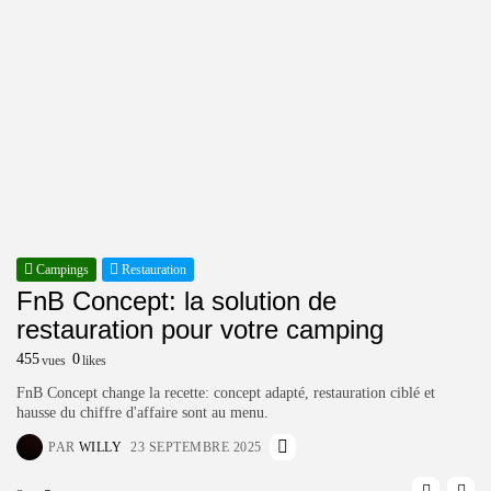
Campings
Restauration
é
FnB Concept: la solution de
J
restauration pour votre camping
l
455
0
32
vues
likes
FnB Concept change la recette: concept adapté, restauration ciblé et
Qu
hausse du chiffre d'affaire sont au menu.
al
PAR
WILLY
23 SEPTEMBRE 2025