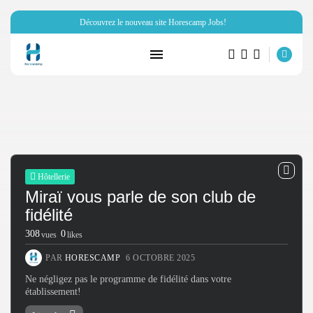
Découvrez le nouveau site Horescamp Jobs!
Hôtellerie
Miraï vous parle de son club de
RECHERCHE
fidélité
308
0
ARTICLES RÉCENTS
vues
likes
PAR
HORESCAMP
6 OCTOBRE 2025
Hôtellerie
Miraï vous parle de son club...
Ne négligez pas le programme de fidélité dans votre
PAR
HORESCAMP
6 OCTOBRE 2025
établissement!