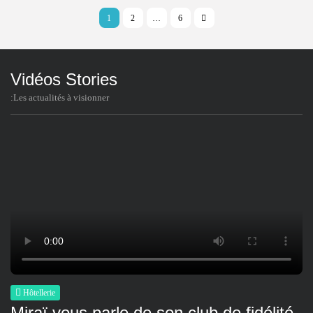
1
2
…
6
Vidéos Stories
:Les actualités à visionner
Hôtellerie
Miraï vous parle de son club de fidélité