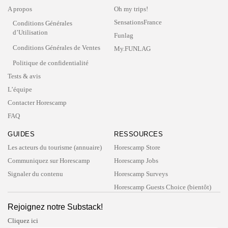
A propos
Oh my trips!
SensationsFrance
Conditions Générales
d’Utilisation
Funlag
Conditions Générales de Ventes
My.FUNLAG
Politique de confidentialité
Tests & avis
L’équipe
Contacter Horescamp
FAQ
GUIDES
RESSOURCES
Les acteurs du tourisme (annuaire)
Horescamp Store
Communiquez sur Horescamp
Horescamp Jobs
Signaler du contenu
Horescamp Surveys
Horescamp Guests Choice (bientôt)
Rejoignez notre Substack!
Cliquez ici