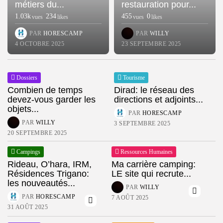
métiers du...
restauration pour...
1.03k
234
455
0
vues
likes
vues
likes
PAR
HORESCAMP
PAR
WILLY
4 OCTOBRE 2025
23 SEPTEMBRE 2025
Dossiers
Tourisme
Combien de temps
Dirad: le réseau des
devez-vous garder les
directions et adjoints...
objets...
PAR
HORESCAMP
PAR
WILLY
3 SEPTEMBRE 2025
20 SEPTEMBRE 2025
Campings
Ressources Humaines
Rideau, O’hara, IRM,
Ma carrière camping:
Résidences Trigano:
LE site qui recrute...
les nouveautés...
PAR
WILLY
PAR
HORESCAMP
7 AOÛT 2025
31 AOÛT 2025