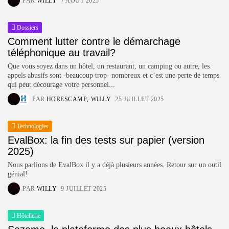
PAR
WILLY
7 AOÛT 2025
Technologies
4.2
Notre avis sur Connecteam
PAR
HORESCAMP
29 MARS 2025
Dossiers
Technologies
3.8
Comment lutter contre le démarchage
Notre avis sur Agendrix
téléphonique au travail?
PAR
WILLY
20 DÉCEMBRE 2021
Que vous soyez dans un hôtel, un restaurant, un camping ou autre, les
appels abusifs sont -beaucoup trop- nombreux et c’est une perte de temps
qui peut décourage votre personnel...
PRO+
PAR
HORESCAMP
WILLY
25 JUILLET 2025
Plus de contenu avec l'abonnement "PRO+" pour seulement
3€99 / mois !
Technologies
Voir
EvalBox: la fin des tests sur papier (version
2025)
SUIVEZ HORESCAMP
Nous parlions de EvalBox il y a déjà plusieurs années. Retour sur un outil
génial!
PAR
WILLY
9 JUILLET 2025
Hôtellerie