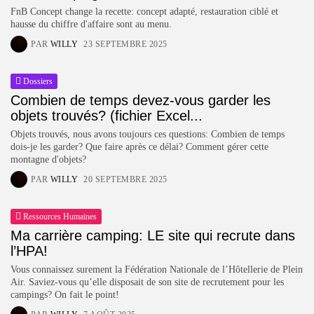
Campings
FnB Concept change la recette: concept adapté, restauration ciblé et
FnB Concept: la solution de
hausse du chiffre d'affaire sont au menu.
restauration...
PAR
WILLY
23 SEPTEMBRE 2025
PAR
WILLY
23 SEPTEMBRE 2025
POPULAIRES!
Dossiers
Combien de temps devez-vous garder les
Hôtellerie
19 Articles
objets trouvés? (fichier Excel...
Objets trouvés, nous avons toujours ces questions: Combien de temps
Dossiers
dois-je les garder? Que faire après ce délai? Comment gérer cette
14 Articles
montagne d'objets?
Technologies
PAR
WILLY
20 SEPTEMBRE 2025
14 Articles
Ressources Humaines
Campings
9 Articles
Ma carrière camping: LE site qui recrute dans
l’HPA!
Résidences de tourisme
Vous connaissez surement la Fédération Nationale de l’Hôtellerie de Plein
6 Articles
Air. Saviez-vous qu’elle disposait de son site de recrutement pour les
campings? On fait le point!
DERNIERS AVIS