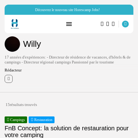
Découvrez le nouveau site Horescamp Jobs!
Willy
RECHERCHE
17 années d'expériences: - Directeur de résidence de vacances, d'hôtels & de
campings - Directeur régional campings Passionné par le tourisme
ARTICLES RÉCENTS
Rédacteur
Hôtellerie
Miraï vous parle de son club...
PAR
HORESCAMP
6 OCTOBRE 2025
15résultats trouvés
Ressources Humaines
Horescamp Jobs: recrutement dans
Campings
Restauration
les métiers...
PAR
HORESCAMP
4 OCTOBRE 2025
FnB Concept: la solution de restauration pour
votre camping