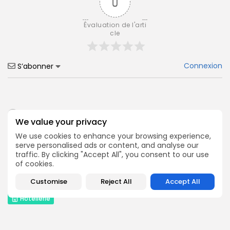
0
Évaluation de l'arti
cle
Connexion
S’abonner
0
Commentaires
We value your privacy
We use cookies to enhance your browsing experience,
serve personalised ads or content, and analyse our
traffic. By clicking "Accept All", you consent to our use
of cookies.
Articles récents:
Customise
Reject All
Accept All
Hôtellerie
Miraï vous parle de son club de fidélité
PAR
HORESCAMP
6 OCTOBRE 2025