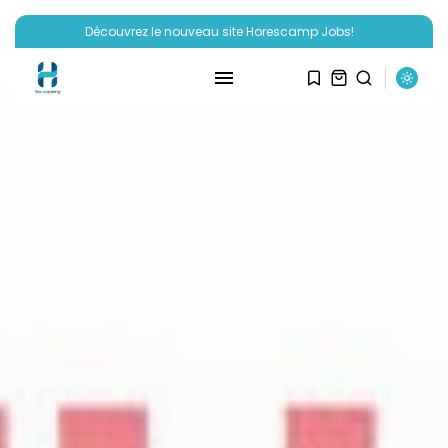
Découvrez le nouveau site Horescamp Jobs!
RECHERCHE
ARTICLES RÉCENTS
Hôtellerie
Miraï vous parle de son club...
PAR
HORESCAMP
6 OCTOBRE 2025
Ressources Humaines
Horescamp Jobs: recrutement
dans les métiers...
PAR
HORESCAMP
4 OCTOBRE 2025