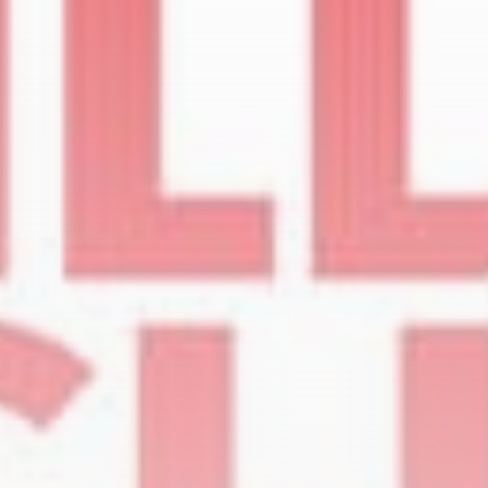
Campings
FnB Concept: la solution de
restauration...
PAR
WILLY
23 SEPTEMBRE 2025
POPULAIRES!
Hôtellerie
19 Articles
Dossiers
14 Articles
Technologies
14 Articles
Campings
9 Articles
Résidences de tourisme
6 Articles
DERNIERS AVIS