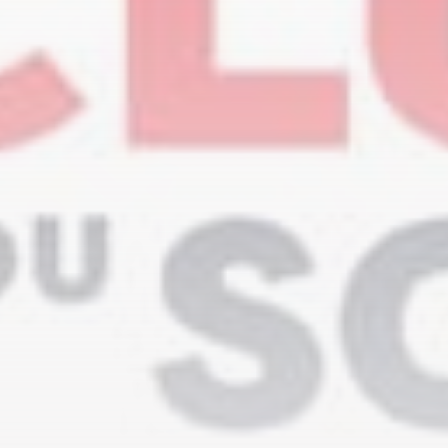
Technologies
4.2
Notre avis sur Connecteam
PAR
HORESCAMP
29 MARS 2025
Technologies
3.8
Notre avis sur Agendrix
PAR
WILLY
20 DÉCEMBRE 2021
PRO+
Plus de contenu avec l'abonnement "PRO+" pour
seulement 3€99 / mois !
Voir
SUIVEZ HORESCAMP