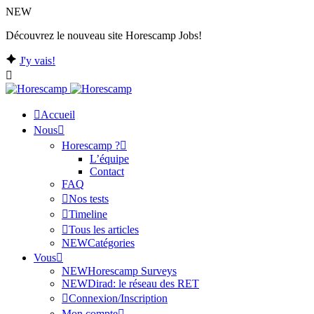
NEW
Découvrez le nouveau site Horescamp Jobs!
J'y vais!
Accueil
Nous
Horescamp ?
L’équipe
Contact
FAQ
Nos tests
Timeline
Tous les articles
NEW
Catégories
Vous
NEW
Horescamp Surveys
NEW
Dirad: le réseau des RET
Connexion/Inscription
Mon compte