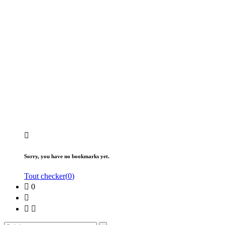
Sorry, you have no bookmarks yet.
Tout checker(
0
)
0