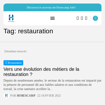
Découvrez le nouveau site Horescamp Jobs!
RECHERCHE
Tag: restauration
ARTICLES RÉCENTS
Hôtellerie
2résultats trouvés
Miraï vous parle de son club...
PAR
HORESCAMP
6 OCTOBRE 2025
Restauration
Vers une évolution des métiers de la
Ressources Humaines
restauration ?
Horescamp Jobs: recrutement dans
les métiers...
Depuis de nombreuses années, le secteur de la restauration est impacté par
PAR
HORESCAMP
4 OCTOBRE 2025
la pénurie de personnel dû aux faibles salaires et aux conditions de
travail, la crise sanitaire accélère la...
Campings
PAR
HORESCAMP
22 JANVIER 2022
FnB Concept: la solution de
restauration...