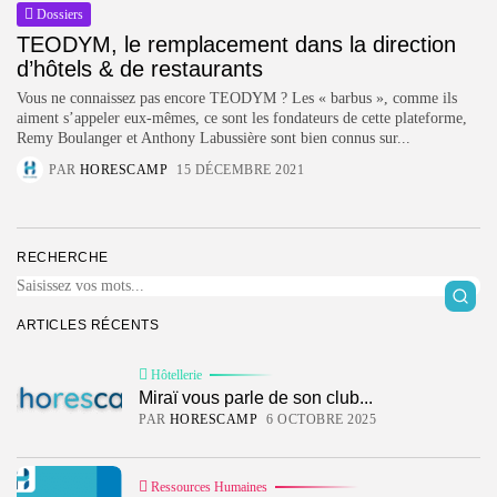
PAR
WILLY
23 SEPTEMBRE 2025
Dossiers
TEODYM, le remplacement dans la direction
POPULAIRES!
d’hôtels & de restaurants
Hôtellerie
Vous ne connaissez pas encore TEODYM ? Les « barbus », comme ils
19 Articles
aiment s’appeler eux-mêmes, ce sont les fondateurs de cette plateforme,
Remy Boulanger et Anthony Labussière sont bien connus sur...
Dossiers
PAR
HORESCAMP
15 DÉCEMBRE 2021
14 Articles
Technologies
14 Articles
RECHERCHE
Campings
9 Articles
ARTICLES RÉCENTS
Résidences de tourisme
6 Articles
Hôtellerie
Miraï vous parle de son club...
DERNIERS AVIS
PAR
HORESCAMP
6 OCTOBRE 2025
Technologies
4.2
Notre avis sur Connecteam
PAR
HORESCAMP
29 MARS 2025
Ressources Humaines