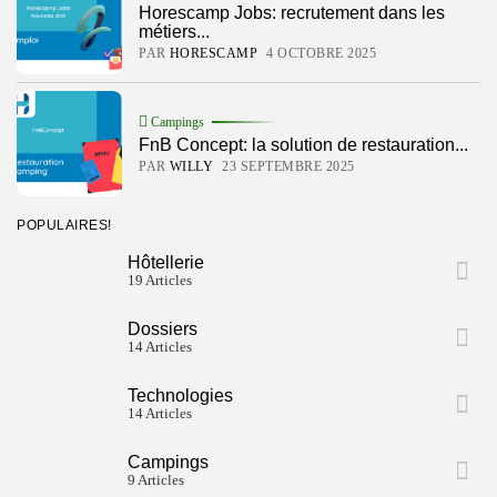
Technologies
Horescamp Jobs: recrutement dans les
3.8
Notre avis sur Agendrix
métiers...
PAR
WILLY
20 DÉCEMBRE 2021
PAR
HORESCAMP
4 OCTOBRE 2025
Campings
FnB Concept: la solution de restauration...
PRO+
PAR
WILLY
23 SEPTEMBRE 2025
Plus de contenu avec l'abonnement "PRO+" pour seulement
3€99 / mois !
POPULAIRES!
Voir
Hôtellerie
19 Articles
SUIVEZ HORESCAMP
Dossiers
14 Articles
Technologies
14 Articles
Campings
9 Articles
Keep Shopping