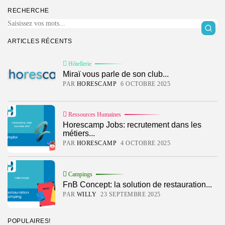
PAR
WILLY
23 SEPTEMBRE 2025
RECHERCHE
POPULAIRES!
Hôtellerie
ARTICLES RÉCENTS
19 Articles
Hôtellerie
Dossiers
Miraï vous parle de son club...
14 Articles
PAR
HORESCAMP
6 OCTOBRE 2025
Technologies
14 Articles
Ressources Humaines
Horescamp Jobs: recrutement dans les
Campings
9 Articles
métiers...
PAR
HORESCAMP
4 OCTOBRE 2025
Résidences de tourisme
6 Articles
Campings
DERNIERS AVIS
FnB Concept: la solution de restauration...
Technologies
PAR
WILLY
23 SEPTEMBRE 2025
4.2
Notre avis sur Connecteam
PAR
HORESCAMP
29 MARS 2025
POPULAIRES!