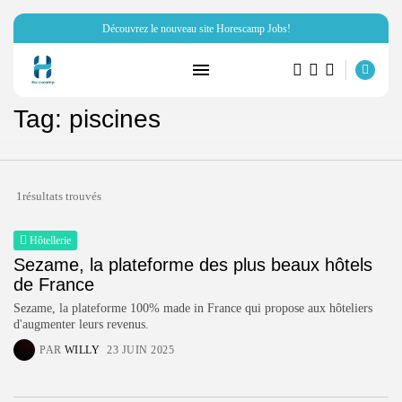
Découvrez le nouveau site Horescamp Jobs!
RECHERCHE
Tag: piscines
ARTICLES RÉCENTS
Hôtellerie
Miraï vous parle de son club...
1résultats trouvés
PAR
HORESCAMP
6 OCTOBRE 2025
Hôtellerie
Sezame, la plateforme des plus beaux hôtels
Ressources Humaines
Horescamp Jobs: recrutement dans
de France
les métiers...
Sezame, la plateforme 100% made in France qui propose aux hôteliers
PAR
HORESCAMP
4 OCTOBRE 2025
d'augmenter leurs revenus.
PAR
WILLY
23 JUIN 2025
Campings
FnB Concept: la solution de
restauration...