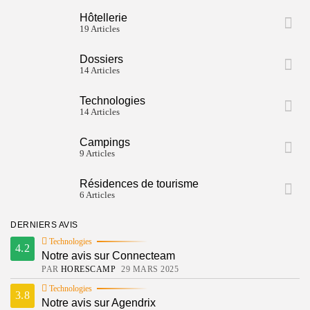
Technologies
3.8
Notre avis sur Agendrix
Hôtellerie
PAR
WILLY
20 DÉCEMBRE 2021
19 Articles
Dossiers
14 Articles
PRO+
Technologies
Plus de contenu avec l'abonnement "PRO+" pour seulement
14 Articles
3€99 / mois !
Voir
Campings
9 Articles
SUIVEZ HORESCAMP
Résidences de tourisme
6 Articles
DERNIERS AVIS
Keep Shopping
Technologies
4.2
Notre avis sur Connecteam
PAR
HORESCAMP
29 MARS 2025
Technologies
3.8
Notre avis sur Agendrix