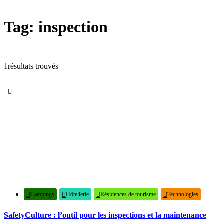
Tag: inspection
1résultats trouvés
556
vues
0
likes
0
commentaires
Campings
Hôtellerie
Résidences de tourisme
Technologies
SafetyCulture : l’outil pour les inspections et la maintenance