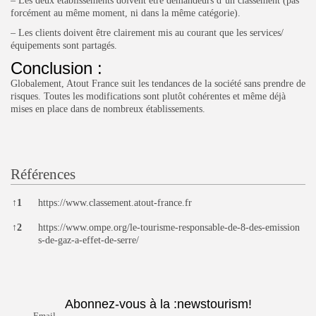
– Les deux établissements doivent être demandeurs d’un classement (pas
forcément au même moment, ni dans la même catégorie).
– Les clients doivent être clairement mis au courant que les services/
équipements sont partagés.
Conclusion :
Globalement, Atout France suit les tendances de la société sans prendre de
risques. Toutes les modifications sont plutôt cohérentes et même déjà
mises en place dans de nombreux établissements.
Références
Références
↑
1
https://www.classement.atout-france.fr
↑
2
https://www.ompe.org/le-tourisme-responsable-de-8-des-emission
s-de-gaz-a-effet-de-serre/
Abonnez-vous à la :newstourism!