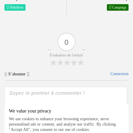
Hôtellerie
Campings
0
Évaluation de l'article
Connexion
S’abonner
We value your privacy
{}
[+]
We use cookies to enhance your browsing experience, serve
personalised ads or content, and analyse our traffic. By clicking
"Accept All", you consent to our use of cookies.
0
Commentaires