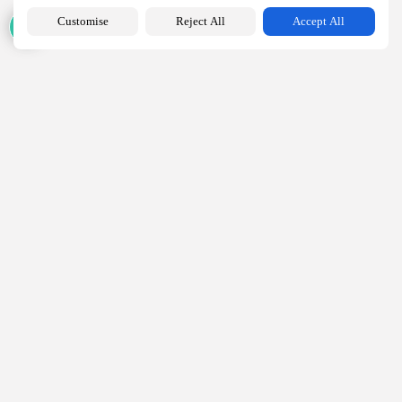
Customise
Reject All
Accept All
Articles récents:
Hôtellerie
Miraï vous parle de son club de fidélité
PAR
HORESCAMP
6 OCTOBRE 2025
Ressources Humaines
Horescamp Jobs: recrutement dans les métiers du
tourisme
PAR
HORESCAMP
4 OCTOBRE 2025
Campings
Restauration
FnB Concept: la solution de restauration pour votre
camping
PAR
WILLY
23 SEPTEMBRE 2025
Dossiers
Combien de temps devez-vous garder les objets trouvés?