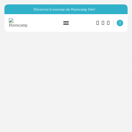
Découvrez le nouveau site Horescamp Jobs!
RECHERCHE
ARTICLES RÉCENTS
Hôtellerie
Miraï vous parle de son club...
PAR
HORESCAMP
6 OCTOBRE 2025
Ressources Humaines
Horescamp Jobs: recrutement dans
les métiers...
PAR
HORESCAMP
4 OCTOBRE 2025