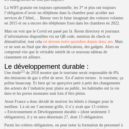
La WIFI gratuite est toujours optionnelle, les 3* et plus ont toujours
l’obligation d’avoir un téléphone dans la chambre pour accéder aux
services de l’hôtel,… Retour vers le futur imaginait des voitures volantes
en 2015 et on a encore des téléphones fixes dans les chambres en 2022.
Mais on voit que le Covid est passé par là. Room directory et journaux
d’informations disponibles via un QR code, mention du check-in
dématérialisé, tout cela
est devenu notre quotidien depuis deux ans
. Mais
ce ne sont au final que des petites modifications, des gadgets. Alors on
comprend vite que le véritable intérêt de ce nouveau tableau de
classement est ailleurs.
Le développement durable :
[2]
Une étude
de 2018 montre que le tourisme serait responsable de 8%
des émissions de gaz à effet de serre. En d’autres termes : le tourisme, ça
pollue beaucoup. Et bien qu’on aperçoive petit à petit des changements
des acteurs de l’industrie pour plaire au public, les habitudes ont la vie
Keep Shopping
dure et les portes monnaies sont loin d’être pleins.
Atout France a donc décidé de motiver les hôtels à changer pour le
meilleur. Là où sur l’ancienne grille, il n’y avait que 13 critères
« Environnement et Développement durable » (dont seulement 3
obligatoires), il y en aura désormais 27, dont 13 obligatoires.
Parmi les critères obligatoires, on peut noter la formation du personnel à