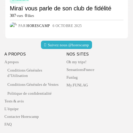
Miraï vous parle de son club de fidélité
307
0
vues
likes
PAR
HORESCAMP
6 OCTOBRE 2025
Suivez nous @horescamp
A PROPOS
NOS SITES
A propos
Oh my trips!
SensationsFrance
Conditions Générales
d’Utilisation
Funlag
Conditions Générales de Ventes
My.FUNLAG
Politique de confidentialité
Tests & avis
L’équipe
Contacter Horescamp
FAQ