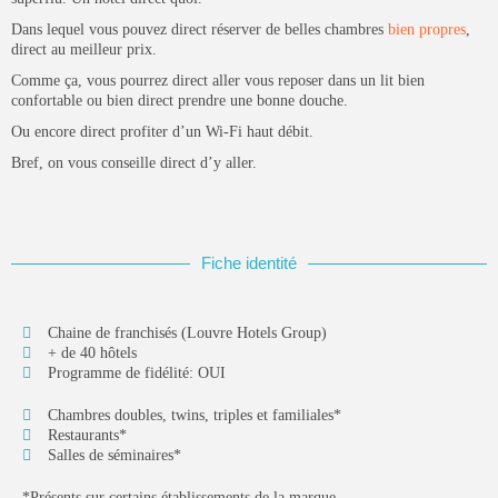
restauration...
PAR
WILLY
23 SEPTEMBRE 2025
Dans lequel vous pouvez direct réserver de belles chambres
bien propres
,
direct au meilleur prix.
POPULAIRES!
Comme ça, vous pourrez direct aller vous reposer dans un lit bien
confortable ou bien direct prendre une bonne douche.
Hôtellerie
19 Articles
Ou encore direct profiter d’un Wi-Fi haut débit.
Bref, on vous conseille direct d’y aller.
Dossiers
14 Articles
Technologies
14 Articles
Fiche identité
Campings
9 Articles
Chaine de franchisés (Louvre Hotels Group)
+ de 40 hôtels
Résidences de tourisme
Programme de fidélité: OUI
6 Articles
Chambres doubles, twins, triples et familiales*
DERNIERS AVIS
Restaurants*
Technologies
Salles de séminaires*
4.2
Notre avis sur Connecteam
PAR
HORESCAMP
29 MARS 2025
*Présents sur certains établissements de la marque.