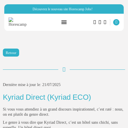
Découvrez le nouveau site Horescamp Jobs!
RECHERCHE
ARTICLES RÉCENTS
Retour
Hôtellerie
Miraï vous parle de son club...
PAR
HORESCAMP
6 OCTOBRE 2025
Dernière mise à jour le: 21/07/2025
Ressources Humaines
Horescamp Jobs: recrutement dans
Kyriad Direct (Kyriad ECO)
les métiers...
PAR
HORESCAMP
4 OCTOBRE 2025
Si vous vous attendiez à un grand discours inspirationnel, c’est raté : nous,
on est plutôt du genre direct.
Campings
Le genre à vous dire que Kyriad Direct, c’est un hôtel sans chichi, sans
FnB Concept: la solution de
superflu. Un hôtel direct quoi.