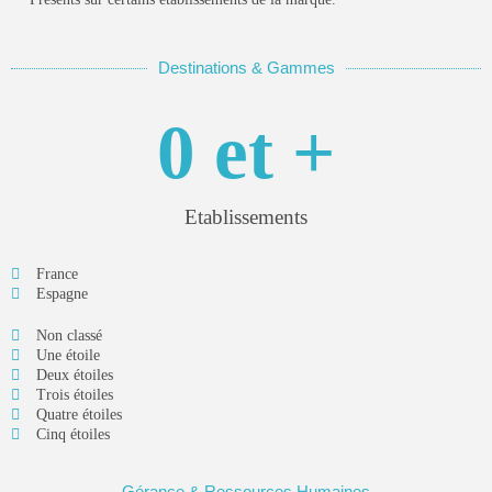
Technologies
3.8
Notre avis sur Agendrix
PAR
WILLY
20 DÉCEMBRE 2021
Destinations & Gammes
0
 et +
PRO+
Plus de contenu avec l'abonnement "PRO+" pour seulement
3€99 / mois !
Etablissements
Voir
France
Espagne
SUIVEZ HORESCAMP
Non classé
Une étoile
Deux étoiles
Trois étoiles
Quatre étoiles
Cinq étoiles
Gérance & Ressources Humaines