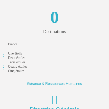
Technologies
3.8
Notre avis sur Agendrix
0
PAR
WILLY
20 DÉCEMBRE 2021
Destinations
PRO+
Plus de contenu avec l'abonnement "PRO+" pour seulement
France
3€99 / mois !
Voir
Une étoile
Deux étoiles
Trois étoiles
SUIVEZ HORESCAMP
Quatre étoiles
Cinq étoiles
Gérance & Ressources Humaines