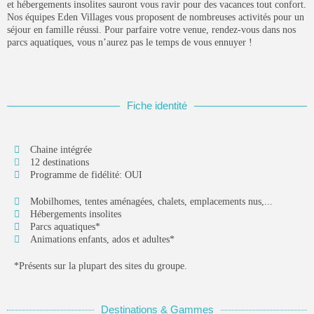
et hébergements insolites sauront vous ravir pour des vacances tout confort.
PAR
WILLY
23 SEPTEMBRE 2025
Nos équipes Eden Villages vous proposent de nombreuses activités pour un
séjour en famille réussi. Pour parfaire votre venue, rendez-vous dans nos
parcs aquatiques, vous n’aurez pas le temps de vous ennuyer !
POPULAIRES!
Hôtellerie
19 Articles
Dossiers
Fiche identité
14 Articles
Technologies
Chaine intégrée
14 Articles
12 destinations
Programme de fidélité: OUI
Campings
9 Articles
Mobilhomes, tentes aménagées, chalets, emplacements nus,...
Hébergements insolites
Résidences de tourisme
Parcs aquatiques*
6 Articles
Animations enfants, ados et adultes*
DERNIERS AVIS
*Présents sur la plupart des sites du groupe.
Technologies
4.2
Notre avis sur Connecteam
PAR
HORESCAMP
29 MARS 2025
Destinations & Gammes