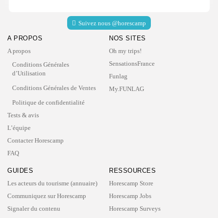
Suivez nous @horescamp
A PROPOS
NOS SITES
A propos
Oh my trips!
SensationsFrance
Conditions Générales
d’Utilisation
Funlag
Conditions Générales de Ventes
My.FUNLAG
Politique de confidentialité
Tests & avis
L’équipe
Contacter Horescamp
FAQ
GUIDES
RESSOURCES
Les acteurs du tourisme (annuaire)
Horescamp Store
Communiquez sur Horescamp
Horescamp Jobs
Signaler du contenu
Horescamp Surveys