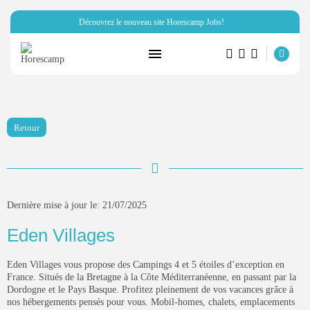
Découvrez le nouveau site Horescamp Jobs!
RECHERCHE
ARTICLES RÉCENTS
Retour
Hôtellerie
Miraï vous parle de son club...
PAR
HORESCAMP
6 OCTOBRE 2025
Dernière mise à jour le: 21/07/2025
Ressources Humaines
Horescamp Jobs: recrutement dans
Eden Villages
les métiers...
PAR
HORESCAMP
4 OCTOBRE 2025
Eden Villages vous propose des Campings 4 et 5 étoiles d’exception en
France. Situés de la Bretagne à la Côte Méditerranéenne, en passant par la
Campings
Dordogne et le Pays Basque. Profitez pleinement de vos vacances grâce à
FnB Concept: la solution de
nos hébergements pensés pour vous. Mobil-homes, chalets, emplacements
restauration...