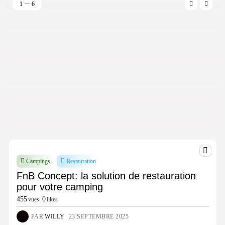
1
6
Campings
Restauration
FnB Concept: la solution de restauration
pour votre camping
455
0
vues
likes
PAR
WILLY
23 SEPTEMBRE 2025