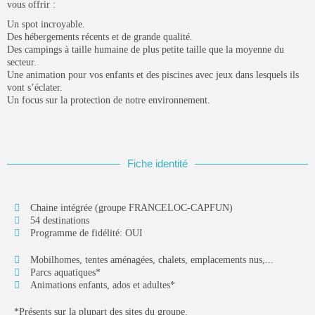
restauration...
vous offrir :
PAR
WILLY
23 SEPTEMBRE 2025
Un
spot incroyable
.
Des hébergements récents et de
grande qualité
.
POPULAIRES!
Des campings à
taille humaine
de plus petite taille que la moyenne du
secteur.
Hôtellerie
Une
animation
pour vos enfants et des piscines avec jeux dans lesquels ils
19 Articles
vont s’éclater.
Un focus sur la
protection de notre environnement
.
Dossiers
14 Articles
Technologies
14 Articles
Fiche identité
Campings
9 Articles
Chaine intégrée (groupe FRANCELOC-CAPFUN)
54 destinations
Résidences de tourisme
Programme de fidélité: OUI
6 Articles
Mobilhomes, tentes aménagées, chalets, emplacements nus,...
DERNIERS AVIS
Parcs aquatiques*
Animations enfants, ados et adultes*
Technologies
4.2
Notre avis sur Connecteam
*Présents sur la plupart des sites du groupe.
PAR
HORESCAMP
29 MARS 2025