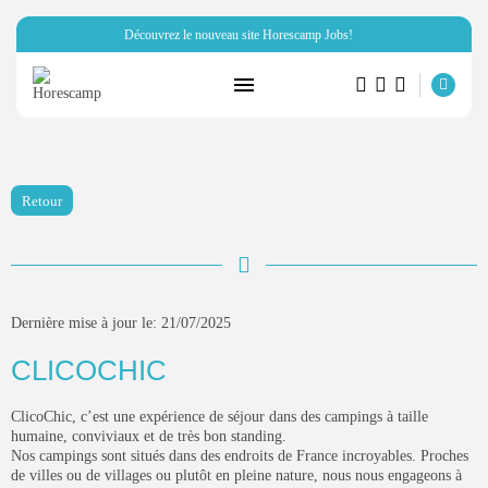
Découvrez le nouveau site Horescamp Jobs!
RECHERCHE
ARTICLES RÉCENTS
Retour
Hôtellerie
Miraï vous parle de son club...
PAR
HORESCAMP
6 OCTOBRE 2025
Dernière mise à jour le: 21/07/2025
Ressources Humaines
CLICOCHIC
Horescamp Jobs: recrutement dans
les métiers...
PAR
HORESCAMP
4 OCTOBRE 2025
ClicoChic
, c’est une expérience de séjour dans des campings à taille
humaine, conviviaux et de très bon standing.
Nos campings sont situés dans
des endroits de France incroyables
. Proches
Campings
de villes ou de villages ou plutôt en pleine nature, nous nous engageons à
FnB Concept: la solution de