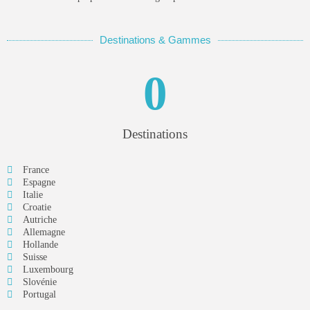
Technologies
3.8
Notre avis sur Agendrix
Destinations & Gammes
PAR
WILLY
20 DÉCEMBRE 2021
0
PRO+
Plus de contenu avec l'abonnement "PRO+" pour seulement
3€99 / mois !
Destinations
Voir
France
Espagne
SUIVEZ HORESCAMP
Italie
Croatie
Autriche
Allemagne
Hollande
Suisse
Luxembourg
Slovénie
Portugal