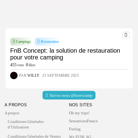
Campings
Restauration
FnB Concept: la solution de restauration
pour votre camping
455
0
vues
likes
PAR
WILLY
23 SEPTEMBRE 2025
Suivez nous @horescamp
A PROPOS
NOS SITES
A propos
Oh my trips!
SensationsFrance
Conditions Générales
d’Utilisation
Funlag
Conditions Générales de Ventes
My.FUNLAG